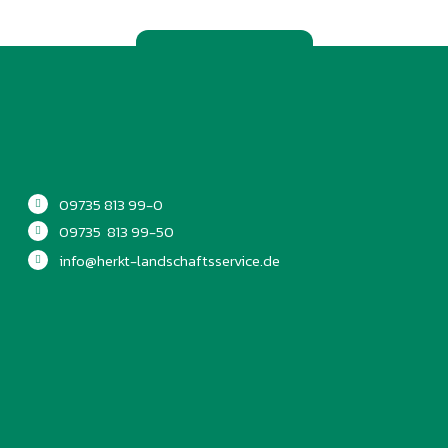
zurück
09735 813 99-0
09735 813 99-50
info@herkt-landschaftsservice.de